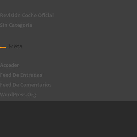
Revisión Coche Oficial
Sin Categoría
Meta
Acceder
Feed De Entradas
Feed De Comentarios
WordPress.org