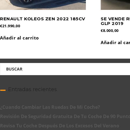
RENAULT KOLEOS ZEN 2022 185CV
SE VENDE R
GLP 2019
€
21.990,00
€
8.000,00
Añadir al carrito
Añadir al ca
Entradas recientes
¿Cuando Cambiar Las Ruedas De Mi Coche?
Revisión De Seguridad Gratuita De Tu Coche De 90 Punt
Revisa Tu Coche Después De Los Excesos Del Verano