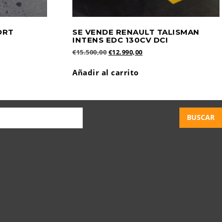
ORT
SE VENDE RENAULT TALISMAN
1
INTENS EDC 130CV DCI
El
El
€
15.500,00
€
12.990,00
precio
precio
original
actual
Añadir al carrito
era:
es:
€15.500,00.
€12.990,00.