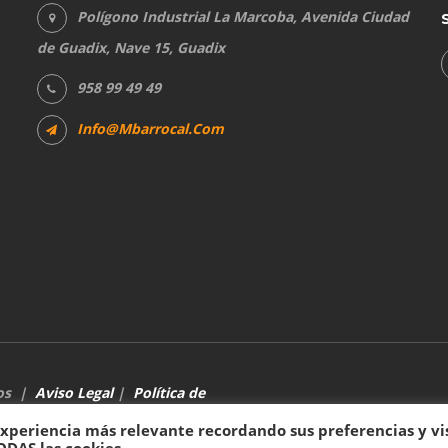
Polígono Industrial La Marcoba, Avenida Ciudad
de Guadix, Nave 15, Guadix
958 99 49 49
Info@mbarrocal.com
dos |
Aviso Legal
|
Política de
experiencia más relevante recordando sus preferencias y vi
ODAS las cookies.