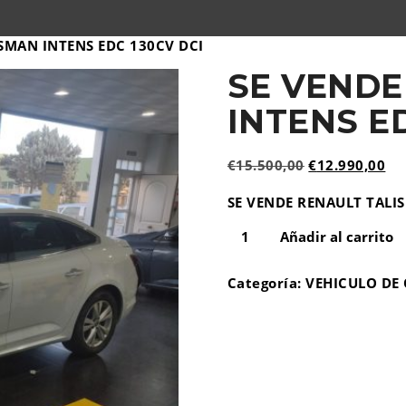
SMAN INTENS EDC 130CV DCI
SE VENDE
INTENS ED
El
El
€
15.500,00
€
12.990,00
precio
pr
SE VENDE RENAULT TALI
original
ac
era:
es:
Añadir al carrito
€15.500,00.
€1
Categoría:
VEHICULO DE