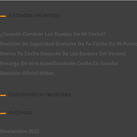
Entradas recientes
¿Cuando Cambiar Las Ruedas De Mi Coche?
Revisión De Seguridad Gratuita De Tu Coche De 90 Punt
Revisa Tu Coche Después De Los Excesos Del Verano
Recarga De Aire Acondicionado Coche En Guadix
Revisión Oficial Midas
Comentarios recientes
Archivos
Noviembre 2023