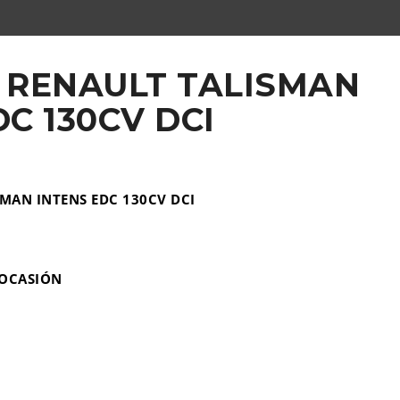
 RENAULT TALISMAN
C 130CV DCI
ecio
SMAN INTENS EDC 130CV DCI
tual
2.990,00.
 OCASIÓN